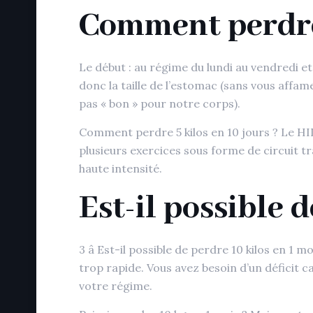
Comment perdre 
Le début : au régime du lundi au vendredi 
donc la taille de l’estomac (sans vous affa
pas « bon » pour notre corps).
Comment perdre 5 kilos en 10 jours ? Le HII
plusieurs exercices sous forme de circuit tr
haute intensité.
Est-il possible 
3 â Est-il possible de perdre 10 kilos en 1 m
trop rapide. Vous avez besoin d’un déficit 
votre régime.