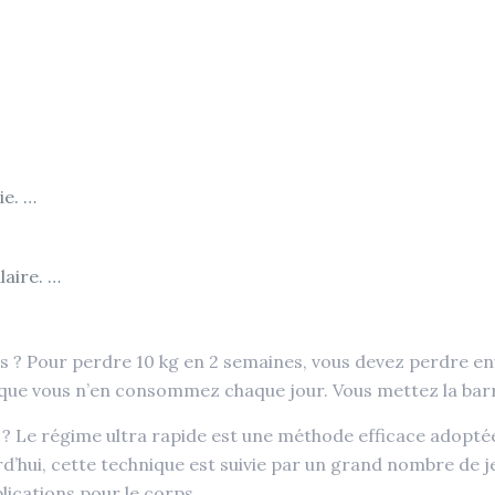
ie. …
laire. …
? Pour perdre 10 kg en 2 semaines, vous devez perdre envi
 que vous n’en consommez chaque jour. Vous mettez la barre
e ? Le régime ultra rapide est une méthode efficace adopt
rd’hui, cette technique est suivie par un grand nombre de 
ications pour le corps.