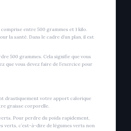
 comprise entre 500 grammes et 1 kilo.
ur la santé. Dans le cadre d’un plan, il est
erdre 500 grammes. Cela signifie que vous
z que vous devez faire de l’exercice pour
ant drastiquement votre apport calorique
re graisse corporelle.
verts. Pour perdre du poids rapidement,
 verts, c’est-à-dire de légumes verts non