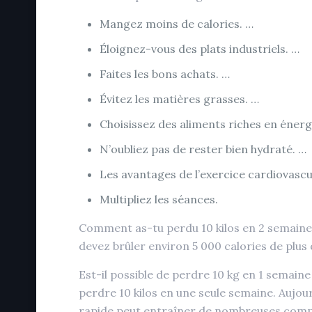
Mangez moins de calories. …
Éloignez-vous des plats industriels. …
Faites les bons achats. …
Évitez les matières grasses. …
Choisissez des aliments riches en énerg
N’oubliez pas de rester bien hydraté. …
Les avantages de l’exercice cardiovascu
Multipliez les séances.
Comment as-tu perdu 10 kilos en 2 semaines 
devez brûler environ 5 000 calories de plus
Est-il possible de perdre 10 kg en 1 semain
perdre 10 kilos en une seule semaine. Aujou
rapide peut entraîner de nombreuses compl