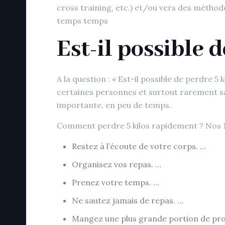
cross training, etc.) et/ou vers des métho
temps temps
Est-il possible 
A la question : « Est-il possible de perdre 5
certaines personnes et surtout rarement san
importante, en peu de temps.
Comment perdre 5 kilos rapidement ? Nos 
Restez à l’écoute de votre corps. …
Organisez vos repas. …
Prenez votre temps. …
Ne sautez jamais de repas. …
Mangez une plus grande portion de pro