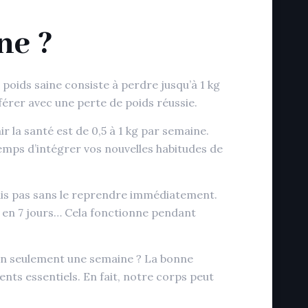
ne ?
oids saine consiste à perdre jusqu’à 1 kg
férer avec une perte de poids réussie.
 la santé est de 0,5 à 1 kg par semaine.
emps d’intégrer vos nouvelles habitudes de
 Mais pas sans le reprendre immédiatement.
os en 7 jours… Cela fonctionne pendant
s en seulement une semaine ? La bonne
ments essentiels. En fait, notre corps peut