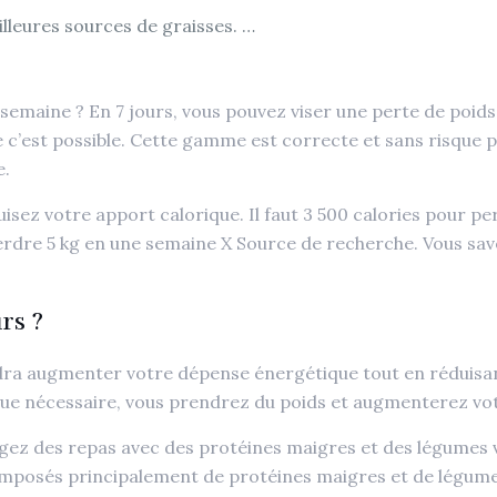
illeures sources de graisses. …
emaine ? En 7 jours, vous pouvez viser une perte de poids
e c’est possible. Cette gamme est correcte et sans risque po
e.
sez votre apport calorique. Il faut 3 500 calories pour p
erdre 5 kg en une semaine X Source de recherche. Vous save
rs ?
faudra augmenter votre dépense énergétique tout en réduis
 que nécessaire, vous prendrez du poids et augmenterez vot
ez des repas avec des protéines maigres et des légumes 
omposés principalement de protéines maigres et de légumes