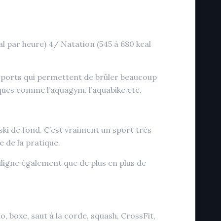
al par heure) 4/ Natation (545 à 680 kcal
des sports qui permettent de brûler beaucoup
tiques comme l’aquagym, l’aquabike etc.
 ski de fond. C’est vraiment un sport très
e de la pratique.
uligne également que de plus en plus de
lo, boxe, saut à la corde, squash, CrossFit,