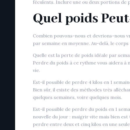
féculents. Inclure une ou deux portions de
Quel poids Peut
Combien pouvons-nous et devrions-nous vrai
par semaine en moyenne. Au-delà, le corps p
Quelle est la perte de poids idéale par sem
Perdre du poids à ce rythme vous aidera à m
vie.
Est-il possible de perdre 4 kilos en 1 sema
Bien sûr, il existe des méthodes très alléch
quelques semaines, voire quelques mois.
Est-il possible de perdre du poids en 1 sem
nouvelle du jour : maigrir vite mais bien est
perdre entre deux et cinq kilos en une seul