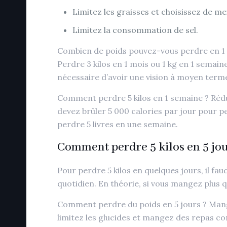
Limitez les graisses et choisissez de me
Limitez la consommation de sel.
Combien de poids pouvez-vous perdre en 1 s
Perdre 3 kilos en 1 mois ou 1 kg en 1 semain
nécessaire d’avoir une vision à moyen term
Comment perdre 5 kilos en 1 semaine ? Rédui
devez brûler 5 000 calories par jour pour p
perdre 5 livres en une semaine.
Comment perdre 5 kilos en 5 jou
Pour perdre 5 kilos en quelques jours, il 
quotidien. En théorie, si vous mangez plus
Comment perdre du poids en 5 jours ? Mang
limitez les glucides et mangez des repas c