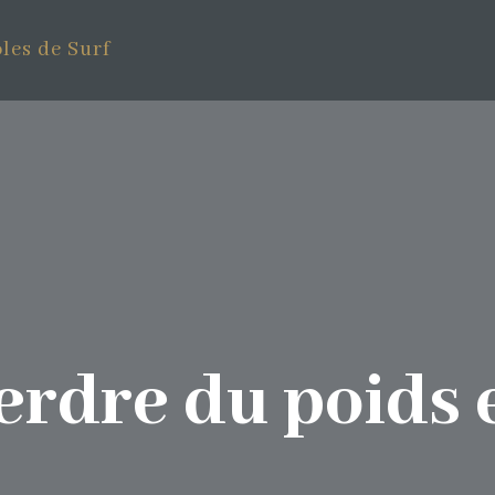
les de Surf
dre du poids e