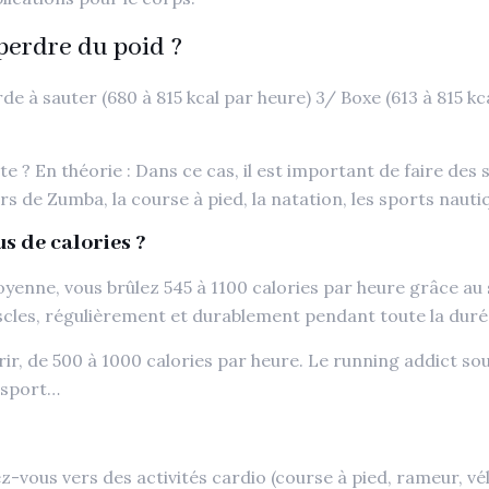
 perdre du poid ?
de à sauter (680 à 815 kcal par heure) 3/ Boxe (613 à 815 kc
uette ? En théorie : Dans ce cas, il est important de faire 
urs de Zumba, la course à pied, la natation, les sports nau
us de calories ?
 moyenne, vous brûlez 545 à 1100 calories par heure grâce au
uscles, régulièrement et durablement pendant toute la duré
ir, de 500 à 1000 calories par heure. Le running addict so
 sport…
tez-vous vers des activités cardio (course à pied, rameur, vé