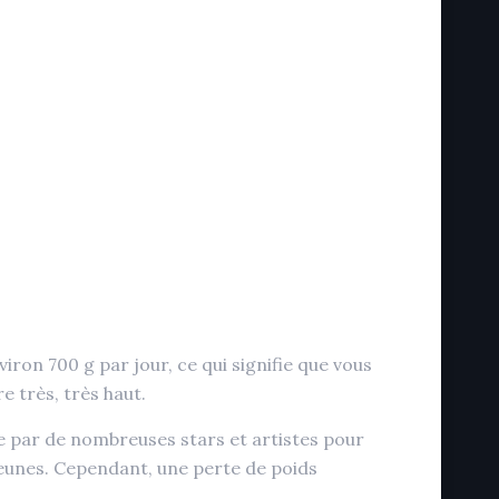
ron 700 g par jour, ce qui signifie que vous
 très, très haut.
ée par de nombreuses stars et artistes pour
jeunes. Cependant, une perte de poids