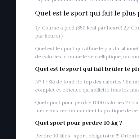
Quel est le sport qui fait le plus
1/ Course à pied (850 kcal par heure) 2/ Cor
par heure) )
Quel est le sport qui affine le plus la silho
de calories, comme le vélo elliptique, un co
Quel est le sport qui fait brûler le pl
N° 1 : Ski de fond : le top des calories ! En
complet et efficace qui sollicite tous les m
Quel sport pour perdre 1000 calories ? Cour
médecins recommandent la pratique de ce
Quel sport pour perdre 10 kg ?
Perdre 10 kilos : sport obligatoire !!! Orien