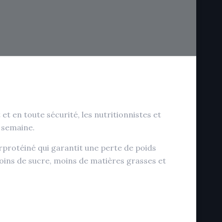
 en toute sécurité, les nutritionnistes et
e semaine.
rprotéiné qui garantit une perte de poids
moins de sucre, moins de matières grasses et