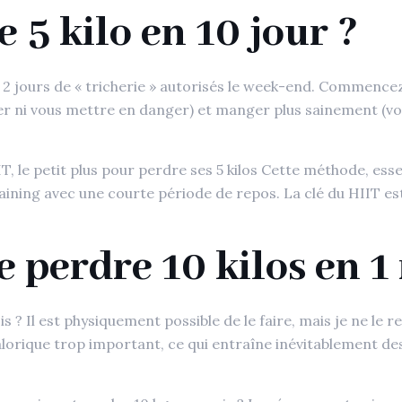
5 kilo en 10 jour ?
et 2 jours de « tricherie » autorisés le week-end. Commenc
mer ni vous mettre en danger) et manger plus sainement (vou
T, le petit plus pour perdre ses 5 kilos Cette méthode, ess
aining avec une courte période de repos. La clé du HIIT est
de perdre 10 kilos en 1
ois ? Il est physiquement possible de le faire, mais je ne l
calorique trop important, ce qui entraîne inévitablement d