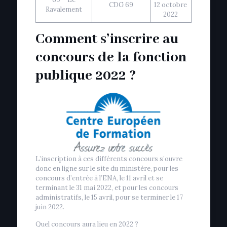
CDG 69
12 octobre
Ravalement
2022
Comment s’inscrire au
concours de la fonction
publique 2022 ?
L’inscription à ces différents concours s’ouvre
donc en ligne sur le site du ministère, pour les
concours d’entrée à l’ENA, le 11 avril et se
terminant le 31 mai 2022, et pour les concours
administratifs, le 15 avril, pour se terminer le 17
juin 2022.
Quel concours aura lieu en 2022 ?