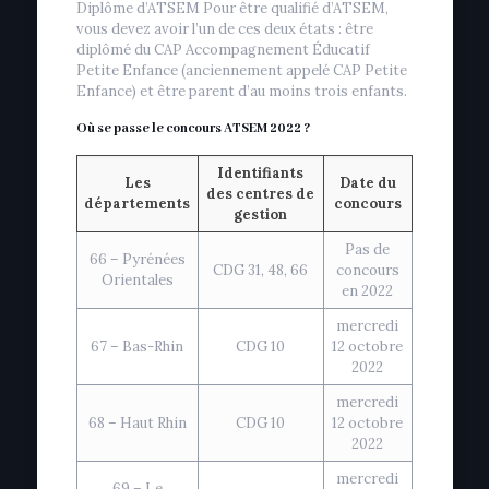
Diplôme d’ATSEM Pour être qualifié d’ATSEM,
vous devez avoir l’un de ces deux états : être
diplômé du CAP Accompagnement Éducatif
Petite Enfance (anciennement appelé CAP Petite
Enfance) et être parent d’au moins trois enfants.
Où se passe le concours ATSEM 2022 ?
Identifiants
Les
Date du
des centres de
départements
concours
gestion
Pas de
66 – Pyrénées
CDG 31, 48, 66
concours
Orientales
en 2022
mercredi
67 – Bas-Rhin
CDG 10
12 octobre
2022
mercredi
68 – Haut Rhin
CDG 10
12 octobre
2022
mercredi
69 – Le