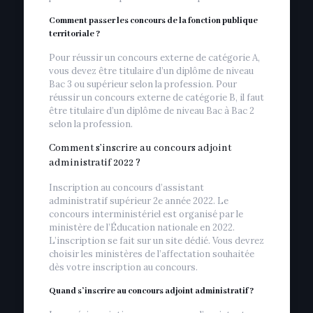
Comment passer les concours de la fonction publique
territoriale ?
Pour réussir un concours externe de catégorie A,
vous devez être titulaire d’un diplôme de niveau
Bac 3 ou supérieur selon la profession. Pour
réussir un concours externe de catégorie B, il faut
être titulaire d’un diplôme de niveau Bac à Bac 2
selon la profession.
Comment s’inscrire au concours adjoint
administratif 2022 ?
Inscription au concours d’assistant
administratif supérieur 2e année 2022. Le
concours interministériel est organisé par le
ministère de l’Éducation nationale en 2022.
L’inscription se fait sur un site dédié. Vous devrez
choisir les ministères de l’affectation souhaitée
dès votre inscription au concours.
Quand s’inscrire au concours adjoint administratif ?