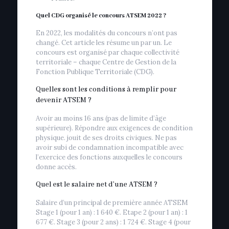
Quel CDG organisé le concours ATSEM 2022 ?
En 2022, les modalités du concours n’ont pas
changé. Cet article les résume un par un. Le
concours est organisé par chaque collectivité
territoriale – chaque Centre de Gestion de la
Fonction Publique Territoriale (CDG).
Quelles sont les conditions à remplir pour
devenir ATSEM ?
Avoir au moins 16 ans (pas de limite d’âge
supérieure). Répondre aux exigences de condition
physique. jouit de ses droits civiques. Ne pas
avoir subi de condamnation incompatible avec
l’exercice des fonctions auxquelles le concours
donne accès.
Quel est le salaire net d’une ATSEM ?
Salaire d’un principal de première année ATSEM
Stage 1 (pour 1 an) : 1 640 €. Etape 2 (pour 1 an) : 1
677 €. Stage 3 (pour 2 ans) : 1 724 €. Stage 4 (pour