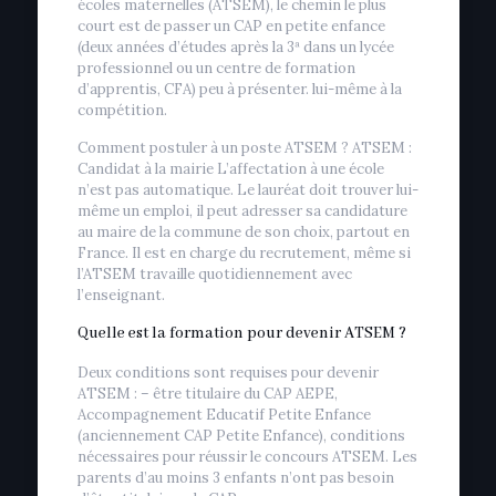
écoles maternelles (ATSEM), le chemin le plus
court est de passer un CAP en petite enfance
(deux années d’études après la 3ª dans un lycée
professionnel ou un centre de formation
d’apprentis, CFA) peu à présenter. lui-même à la
compétition.
Comment postuler à un poste ATSEM ? ATSEM :
Candidat à la mairie L’affectation à une école
n’est pas automatique. Le lauréat doit trouver lui-
même un emploi, il peut adresser sa candidature
au maire de la commune de son choix, partout en
France. Il est en charge du recrutement, même si
l’ATSEM travaille quotidiennement avec
l’enseignant.
Quelle est la formation pour devenir ATSEM ?
Deux conditions sont requises pour devenir
ATSEM : – être titulaire du CAP AEPE,
Accompagnement Educatif Petite Enfance
(anciennement CAP Petite Enfance), conditions
nécessaires pour réussir le concours ATSEM. Les
parents d’au moins 3 enfants n’ont pas besoin