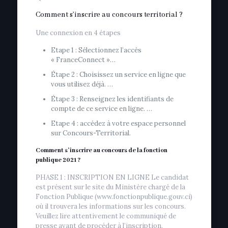
Comment s’inscrire au concours territorial ?
Une connexion en 4 étapes
Etape 1 : Sélectionnez l’accès
« FranceConnect »…
Étape 2 : Choisissez un service en ligne que
vous utilisez déjà. …
Étape 3 : Renseignez les identifiants de
compte de ce service en ligne. …
Etape 4 : accédez à votre espace personnel
sur Concours-Territorial.
Comment s’inscrire au concours de la fonction
publique 2021 ?
PHASE 1 : INSCRIPTION EN LIGNE Le candidat
est présent sur le site du Ministère chargé de la
Fonction Publique (www.fonctionpublique.gouv.ci)
où il trouvera les informations sur les concours.
Veuillez lire attentivement le communiqué de
presse avant de procéder à l’inscription.