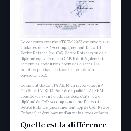
Le concours externe ATSEM 2022 est ouvert aux
titulaires du CAP Accompagnement Educatif
Petite Enfance (ex : CAP Petite Enfance) ou d’un
diplôme équivalent à un CAP. Il doit également
remplir les conditions normales d’accès à la
fonction publique (nationalité, condition
physique, etc.).
Comment devenir l’ATSEM en reconversion ?
Diplôme d’ATSEM Pour être qualifié d’ATSEM,
vous devez avoir l’un de ces deux états : être
diplômé du CAP Accompagnement Éducatif
Petite Enfance (anciennement appelé CAP Petite
Enfance) et être parent d’au moins trois enfants.
Quelle est la différence