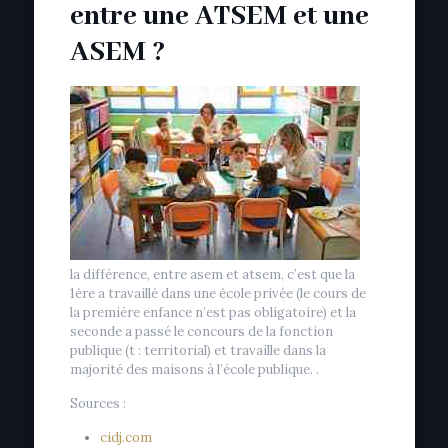
entre une ATSEM et une
ASEM ?
la différence, entre asem et atsem, c’est que la
1ère a travaillé dans une école privée (le cours de
la première enfance n’est pas obligatoire) et la
seconde a passé le concours de la fonction
publique (t : territorial) et travaille dans la
majorité des maisons à l’école publique. .
Sources :
cidj.com