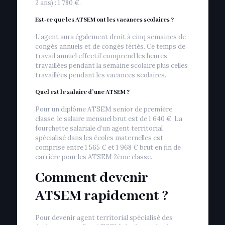
2 ans) : 1 780 €.
Est-ce que les ATSEM ont les vacances scolaires ?
L’agent aura également droit à cinq semaines de
congés annuels et de congés fériés. Ce temps de
travail annuel effectif comprend les heures
travaillées pendant la semaine scolaire plus celles
travaillées pendant les vacances scolaires.
Quel est le salaire d’une ATSEM ?
Pour un diplôme ATSEM senior de première
classe, le salaire mensuel brut est de 1 640 €. La
fourchette salariale d’un agent territorial
spécialisé dans les écoles maternelles est
comprise entre 1 565 € et 1 968 € brut en fin de
carrière pour les ATSEM 2ème classe.
Comment devenir
ATSEM rapidement ?
Pour devenir agent territorial spécialisé des