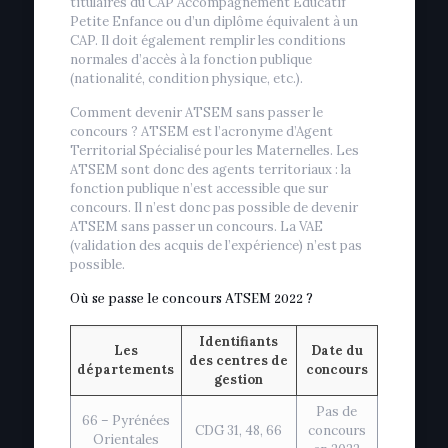
titulaires du CAP Accompagnement Educatif
Petite Enfance ou d’un diplôme équivalent à un
CAP. Il doit également remplir les conditions
normales d’accès à la fonction publique
(nationalité, condition physique, etc.).
Comment devenir ATSEM sans passer le
concours ? ATSEM est l’acronyme d’Agent
Territorial Spécialisé pour les Maternelles. Les
ATSEM sont donc des agents territoriaux : la
fonction publique n’est accessible que sur
concours. Il n’est donc pas possible de devenir
ATSEM sans passer un concours. La VAE
(validation des acquis de l’expérience) n’est pas
possible.
Où se passe le concours ATSEM 2022 ?
Identifiants
Les
Date du
des centres de
départements
concours
gestion
Pas de
66 – Pyrénées
CDG 31, 48, 66
concours
Orientales