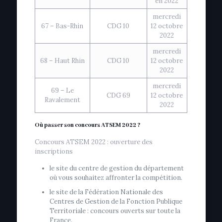
en 2022
mercredi
67 – Bas-Rhin
CDG 10
12 octobre
2022
mercredi
68 – Haut Rhin
CDG 10
12 octobre
2022
mercredi
69 – Le
CDG 69
12 octobre
Ravalement
2022
Où passer son concours ATSEM 2022 ?
Concours ATSEM 2022 : ouverture des
inscriptions
le site du centre de gestion du département
où vous souhaitez affronter la compétition.
le site de la Fédération Nationale des
Centres de Gestion de la Fonction Publique
Territoriale : concours ouverts sur toute la
France.