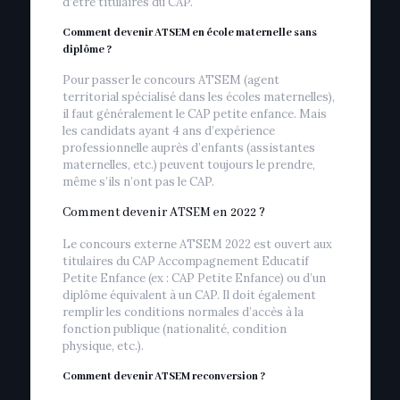
d’être titulaires du CAP.
Comment devenir ATSEM en école maternelle sans
diplôme ?
Pour passer le concours ATSEM (agent
territorial spécialisé dans les écoles maternelles),
il faut généralement le CAP petite enfance. Mais
les candidats ayant 4 ans d’expérience
professionnelle auprès d’enfants (assistantes
maternelles, etc.) peuvent toujours le prendre,
même s’ils n’ont pas le CAP.
Comment devenir ATSEM en 2022 ?
Le concours externe ATSEM 2022 est ouvert aux
titulaires du CAP Accompagnement Educatif
Petite Enfance (ex : CAP Petite Enfance) ou d’un
diplôme équivalent à un CAP. Il doit également
remplir les conditions normales d’accès à la
fonction publique (nationalité, condition
physique, etc.).
Comment devenir ATSEM reconversion ?