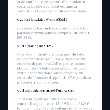
et de santé une épreuve orale d’admission au
cours de laquelle le candidat exprime sa
motivation et son projet professionnel au jury.
Quel est le salaire d’une ASEM ?
Le salaire de base indexé sera de 1 607,30 € brut
par mois pour une journée complète (au lieu de 1
593,24 €).
Quel diplôme pour ASEM ?
Pour devenir agent territorial spécialisé des
écoles maternelles (ATSEM), le chemin le plus
court est de passer un CAP en petite enfance
(deux années d’études après la 3e année dans un
institut de formation professionnelle ou un
centre de formation d’apprentis, CFA) puis de se
présenter à la compétition.
Quel est le salaire mensuel d’une ATSEM ?
Un atsem (agent spécialiste des écoles
maternelles) gagne entre 1 542 € brut et 2 184 €
brut par mois en France, soit un salaire moyen de