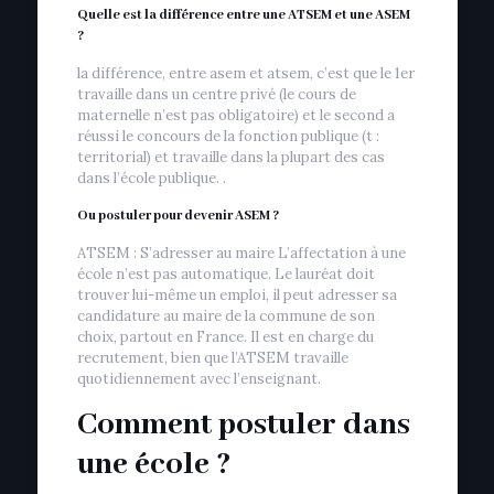
Quelle est la différence entre une ATSEM et une ASEM
?
la différence, entre asem et atsem, c’est que le 1er
travaille dans un centre privé (le cours de
maternelle n’est pas obligatoire) et le second a
réussi le concours de la fonction publique (t :
territorial) et travaille dans la plupart des cas
dans l’école publique. .
Ou postuler pour devenir ASEM ?
ATSEM : S’adresser au maire L’affectation à une
école n’est pas automatique. Le lauréat doit
trouver lui-même un emploi, il peut adresser sa
candidature au maire de la commune de son
choix, partout en France. Il est en charge du
recrutement, bien que l’ATSEM travaille
quotidiennement avec l’enseignant.
Comment postuler dans
une école ?