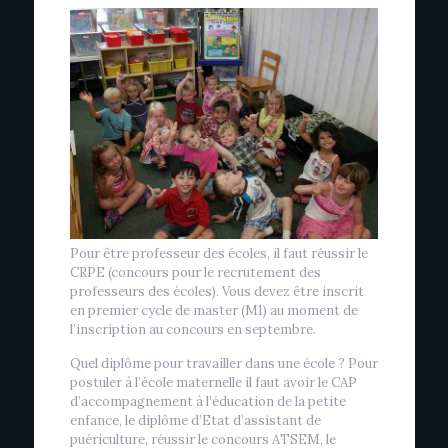
Pour être professeur des écoles, il faut réussir le
CRPE (concours pour le recrutement des
professeurs des écoles). Vous devez être inscrit
en premier cycle de master (M1) au moment de
l’inscription au concours en septembre.
Quel diplôme pour travailler dans une école ? Pour
postuler à l’école maternelle il faut avoir le CAP
d’accompagnement à l’éducation de la petite
enfance, le diplôme d’Etat d’assistant de
puériculture, réussir le concours ATSEM, le