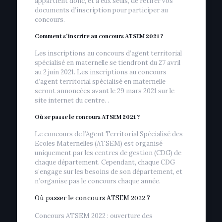
appartient donc, et à eux seuls, de retirer vos
documents d’inscription pour participer au
concours.
Comment s’inscrire au concours ATSEM 2021 ?
Les inscriptions au concours d’agent territorial
spécialisé en maternelle se tiendront du 27 avril
au 2 juin 2021. Les inscriptions au concours
d’agent territorial spécialisé en maternelle
seront annoncées avant le 29 mars 2021 sur le
site internet du centre. .
Où se passe le concours ATSEM 2021 ?
Le concours de l’Agent Territorial Spécialisé des
Ecoles Maternelles (ATSEM) est organisé
uniquement par les centres de gestion (CDG) de
chaque département. Cependant, chaque CDG
s’engage sur les besoins de son département, et
n’organise pas le concours chaque année.
Où passer le concours ATSEM 2022 ?
Concours ATSEM 2022 : ouverture des