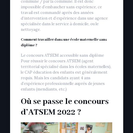
commune / par la commune. Il est donc
impossible d’embaucher sans expérience, ce
travail est commandé après des années
d’intervention et d’expérience dans une agence
spécialisée dans le service à domicile, ou le
nettoyage.
Comment travailler dans une école maternelle sans
diplôme ?
Le concours ATSEM accessible sans diplôme
Pour réussir le concours ATSEM (agent
territorial spécialisé dans les écoles maternelles),
le CAP éducation des enfants est généralement
requis. Mais les candidats ayant 4 ans
d’expérience professionnelle auprès de jeunes
enfants (mendiants, etc.)
Où se passe le concours
d’ATSEM 2022 ?