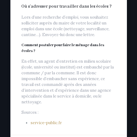
Où s’adresser pour travailler dans les écoles ?
Lors d’une recherche d’emploi, vous souhaitez
solliciter auprès du maire de votre localité un
emploi dans une école (nettoyage, surveillance,
cantine…). Envoyez-lui donc une lettre.
Comment postuler pour faire le ménage dans les
écoles ?
En effet, un agent d’entretien en milieu scolaire
(école, université ou institut) est embauché par la
commune / par la commune. Il est donc
impossible d’embaucher sans expérience, ce
travail est commandé après des années
d’intervention et d’expérience dans une agence
spécialisée dans le service à domicile, ou le
nettoyage.
Sources :
service-public.fr