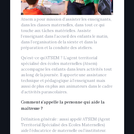
Atsem a pour mission d’assister les enseignants,
dans les classes maternelles, dans tout ce qui
touche aux tâches matérielles. Assiste
l’enseignant dans l’accueil des enfants le matin,
dans l’organisation de la sieste et dans la
préparation et la conduite des ateliers.
Qu’est-ce qu’ATSEM ? L’agent territorial
spécialisé des écoles maternelles (Atsem)
accompagne les enfants dans leurs activités tout
au long de la journée. Il apporte une assistance
technique et pédagogique à l’enseignant mais
aussi de plus en plus aux animateurs dans le cadre
d’activités parascolaires.
Comment s’appelle la personne qui aide la
maîtresse ?
Définition générale : aussi appelé ATSEM (Agent
Territorial Spécialisé des Ecoles Maternelles)
aide l’éducatrice de maternelle ou l’instituteur.