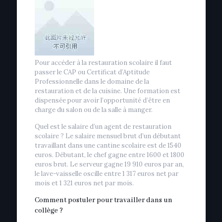
Pour accéder à la restauration scolaire il faut
passer le CAP ou Certificat d’Aptitude
Professionnelle dans le domaine de la
restauration et de la cuisine. Une formation est
dispensée pour avoir l’opportunité d’être en
charge du salon ou de la salle à manger.
Quel est le salaire d’un agent de restauration
scolaire ? Le salaire mensuel brut d’un débutant
travaillant dans une cantine scolaire est de 1540
euros. Débutant, le chef gagne entre 1600 et 1800
euros brut. Le serveur gagne 19 910 euros par an,
le lave-vaisselle oscille entre 1 317 euros net par
mois et 1 321 euros net par mois.
Comment postuler pour travailler dans un
collège ?