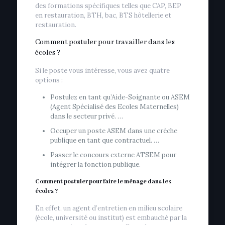
des formations spécifiques telles que CAP, BEP
en restauration, BTH, bac, BTS hôtellerie et
restauration.
Comment postuler pour travailler dans les
écoles ?
Si le poste vous intéresse, vous avez quatre
options :
Postulez en tant qu’Aide-Soignante ou ASEM
(Agent Spécialisé des Ecoles Maternelles)
dans le secteur privé. …
Occuper un poste ASEM dans une crèche
publique en tant que contractuel. …
Passer le concours externe ATSEM pour
intégrer la fonction publique.
Comment postuler pour faire le ménage dans les
écoles ?
En effet, un agent d’entretien en milieu scolaire
(école, université ou institut) est embauché par la