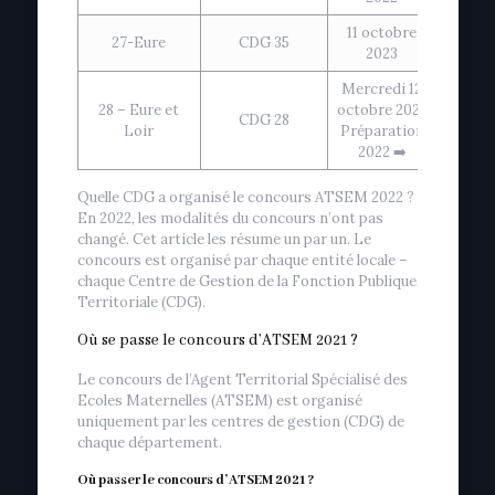
11 octobre
27-Eure
CDG 35
2023
Mercredi 12
28 – Eure et
octobre 2022
CDG 28
Loir
Préparation
2022 ➡️
Quelle CDG a organisé le concours ATSEM 2022 ?
En 2022, les modalités du concours n’ont pas
changé. Cet article les résume un par un. Le
concours est organisé par chaque entité locale –
chaque Centre de Gestion de la Fonction Publique
Territoriale (CDG).
Où se passe le concours d’ATSEM 2021 ?
Le concours de l’Agent Territorial Spécialisé des
Ecoles Maternelles (ATSEM) est organisé
uniquement par les centres de gestion (CDG) de
chaque département.
Où passer le concours d’ATSEM 2021 ?