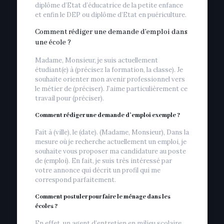
diplôme d’Etat d’éducatrice de la petite enfance
et enfin le DEP ou diplôme d’Etat en puériculture.
Comment rédiger une demande d’emploi dans
une école ?
Madame, Monsieur, je suis actuellement
étudiant(e) à (précisez la formation, la classe). Je
souhaite orienter mon avenir professionnel vers
le métier de (préciser). J’aime particulièrement ce
travail pour (préciser).
Comment rédiger une demande d’emploi exemple ?
Fait à (ville), le (date). (Madame, Monsieur), Dans la
mesure où je recherche actuellement un emploi, je
souhaite vous proposer ma candidature au poste
de (emploi). En fait, je suis très intéressé par
votre annonce qui décrit un profil qui me
correspond parfaitement.
Comment postuler pour faire le ménage dans les
écoles ?
En effet, un agent d’entretien en milieu scolaire