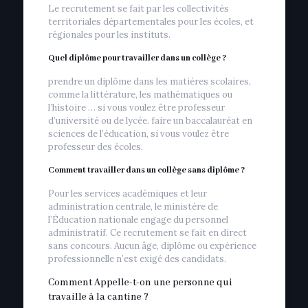
Le recrutement se fait par les collectivités
territoriales départementales pour les écoles, et
régionales pour les instituts.
Quel diplôme pour travailler dans un collège ?
prendre un diplôme dans les matières scolaires,
comme la littérature, les mathématiques ou
l’histoire … si vous voulez être professeur
d’université ou de lycée. faire un baccalauréat en
sciences de l’éducation, si vous voulez être
professeur des écoles.
Comment travailler dans un collège sans diplôme ?
Pour les services académiques et leur
administration centrale, le ministère de
l’Éducation nationale engage du personnel
administratif. Ce recrutement se fait en direct
sans concours. Aucun âge, diplôme ou expérience
professionnelle n’est exigé des candidats.
Comment Appelle-t-on une personne qui
travaille à la cantine ?