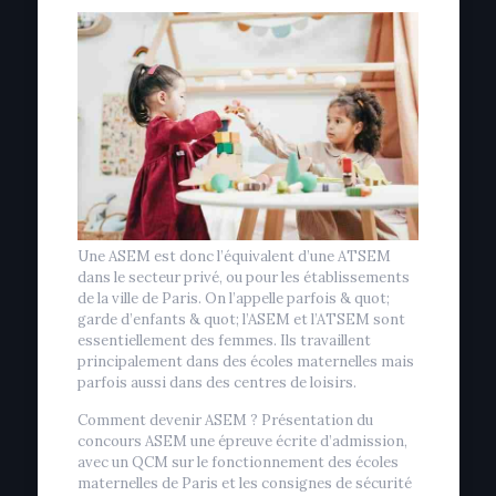
Une ASEM est donc l’équivalent d’une ATSEM
dans le secteur privé, ou pour les établissements
de la ville de Paris. On l’appelle parfois & quot;
garde d’enfants & quot; l’ASEM et l’ATSEM sont
essentiellement des femmes. Ils travaillent
principalement dans des écoles maternelles mais
parfois aussi dans des centres de loisirs.
Comment devenir ASEM ? Présentation du
concours ASEM une épreuve écrite d’admission,
avec un QCM sur le fonctionnement des écoles
maternelles de Paris et les consignes de sécurité