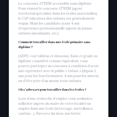
Le concours ATSEM accessible sans diplôme
Pour réussir le concours ATSEM (agent
territorial spécialisé dans les écoles maternelles),
le CAP éducation des enfants est généralement
requis. Mais les candidats ayant 4 ans
d’expérience professionnelle auprès de jeunes
enfants (mendiants, etc.)
Comment travailler dans une école primaire sans
diplôme ?
(AEPE, voir tableau ci-dessous). Sans ce grade ou
diplôme considéré comme équivalent, vous
pouvez participer au concours à condition d’avoir
une expérience avec le public « enfant » (depuis 2
ans pour les fonctionnaires, 4 ans pour les autres)
ou d’être père d’au moins trois enfants.
Où s’adresser pour travailler dans les écoles ?
Lors d’une recherche d’emploi, vous souhaitez
solliciter auprès du maire de votre localité un
emploi dans une école (nettoyage, surveillance,
cantine…). Envoyez-lui donc une lettre.