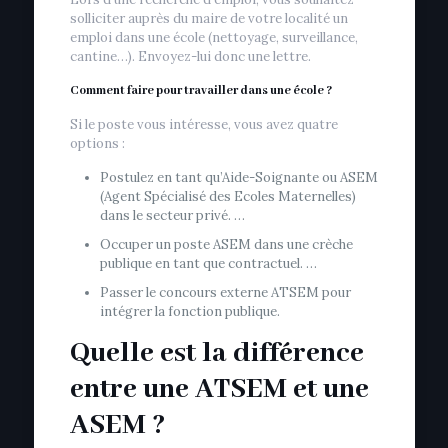
solliciter auprès du maire de votre localité un
emploi dans une école (nettoyage, surveillance,
cantine…). Envoyez-lui donc une lettre.
Comment faire pour travailler dans une école ?
Si le poste vous intéresse, vous avez quatre
options :
Postulez en tant qu’Aide-Soignante ou ASEM
(Agent Spécialisé des Ecoles Maternelles)
dans le secteur privé. …
Occuper un poste ASEM dans une crèche
publique en tant que contractuel. …
Passer le concours externe ATSEM pour
intégrer la fonction publique.
Quelle est la différence
entre une ATSEM et une
ASEM ?