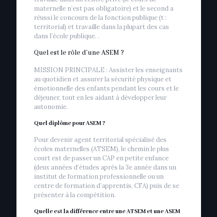
maternelle n’est pas obligatoire) et le second a
réussi le concours de la fonction publique (t :
territorial) et travaille dans la plupart des cas
dans l’école publique. .
Quel est le rôle d’une ASEM ?
MISSION PRINCIPALE : Assister les enseignants
au quotidien et assurer la sécurité physique et
émotionnelle des enfants pendant les cours et le
déjeuner, tout en les aidant à développer leur
autonomie.
Quel diplôme pour ASEM ?
Pour devenir agent territorial spécialisé des
écoles maternelles (ATSEM), le chemin le plus
court est de passer un CAP en petite enfance
(deux années d’études après la 3e année dans un
institut de formation professionnelle ou un
centre de formation d’apprentis, CFA) puis de se
présenter à la compétition.
Quelle est la différence entre une ATSEM et une ASEM