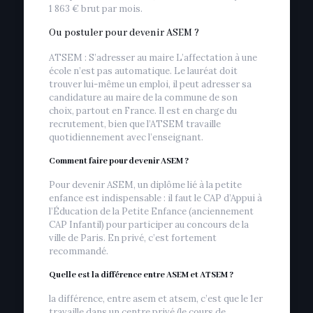
1 863 € brut par mois.
Ou postuler pour devenir ASEM ?
ATSEM : S’adresser au maire L’affectation à une
école n’est pas automatique. Le lauréat doit
trouver lui-même un emploi, il peut adresser sa
candidature au maire de la commune de son
choix, partout en France. Il est en charge du
recrutement, bien que l’ATSEM travaille
quotidiennement avec l’enseignant.
Comment faire pour devenir ASEM ?
Pour devenir ASEM, un diplôme lié à la petite
enfance est indispensable : il faut le CAP d’Appui à
l’Éducation de la Petite Enfance (anciennement
CAP Infantil) pour participer au concours de la
ville de Paris. En privé, c’est fortement
recommandé.
Quelle est la différence entre ASEM et ATSEM ?
la différence, entre asem et atsem, c’est que le 1er
travaille dans un centre privé (le cours de