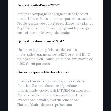
Quel est le rôle d’une ATSEM ?
Atsem accompagne l’enseignant dans l’accueil
matinal des enfants et de leurs parents au sein de
l’école (gardien de porte) et en classe. Ils veillent à
l’hygiène des enfants accompagnant le passage
aux toilettes et le lavage des mains.
Quel est le salaire d’une ATSEM ?
Un atsem (agent spécialiste des écoles
maternelles) gagne entre 1 542 € brut et 2 184 €
brut par mois en France, soit un salaire moyen de
1 863 € brut par mois.
Qui est responsable des atsems ?
Le directeur de l’école est responsable de la
fonction. Il existe donc une dépendance
fonctionnelle vis-à-vis de l’ATSEM du directeur.
Mais l’autorité hiérarchique continue d’être
exercée par le maire, éventuellement par
l’intermédiaire de son représentant.