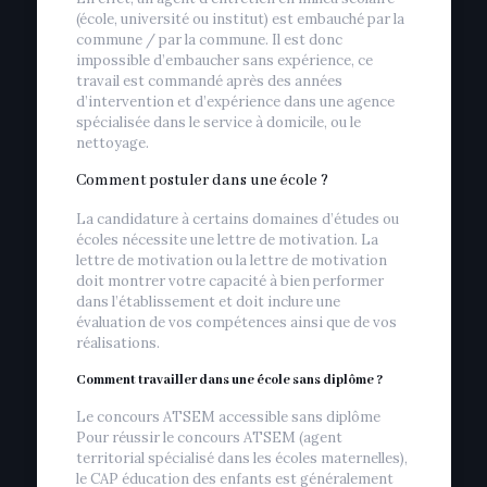
(école, université ou institut) est embauché par la
commune / par la commune. Il est donc
impossible d’embaucher sans expérience, ce
travail est commandé après des années
d’intervention et d’expérience dans une agence
spécialisée dans le service à domicile, ou le
nettoyage.
Comment postuler dans une école ?
La candidature à certains domaines d’études ou
écoles nécessite une lettre de motivation. La
lettre de motivation ou la lettre de motivation
doit montrer votre capacité à bien performer
dans l’établissement et doit inclure une
évaluation de vos compétences ainsi que de vos
réalisations.
Comment travailler dans une école sans diplôme ?
Le concours ATSEM accessible sans diplôme
Pour réussir le concours ATSEM (agent
territorial spécialisé dans les écoles maternelles),
le CAP éducation des enfants est généralement