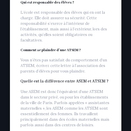
Qui est responsable des élèves ?
L’école est responsable des élèves qui en ont la
charge. Elle doit assurer sa sécurité. Cette
responsabilité s’exerce à l’intérieur de
l’établissement, mais aussi à l’extérieur, lors des
activités, qu’elles soient obligatoires ou
facultatives.
Comment se plaindre d’une ATSEM ?
Vous n’êtes pas satisfait du comportement d’un
ATSEM, écrivez cette lettre à l’association des
parents d’élèves pour vous plaindre.
Quelle est la différence entre ASEM et ATSEM ?
Une ASEM est donc l’équivalent d’une ATSEM
dans le secteur privé, ou pour les établissements
de la ville de Paris. Parfois appelées « assistantes
maternelles », les ASEM comme les ATSEM sont
essentiellement des femmes. Ils travaillent
principalement dans des écoles maternelles mais
parfois aussi dans des centres de loisirs.