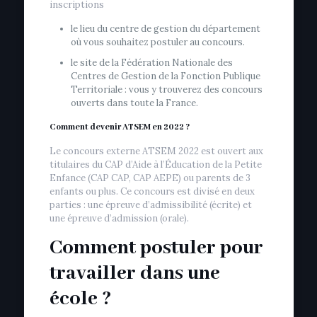
inscriptions
le lieu du centre de gestion du département
où vous souhaitez postuler au concours.
le site de la Fédération Nationale des
Centres de Gestion de la Fonction Publique
Territoriale : vous y trouverez des concours
ouverts dans toute la France.
Comment devenir ATSEM en 2022 ?
Le concours externe ATSEM 2022 est ouvert aux
titulaires du CAP d’Aide à l’Éducation de la Petite
Enfance (CAP CAP, CAP AEPE) ou parents de 3
enfants ou plus. Ce concours est divisé en deux
parties : une épreuve d’admissibilité (écrite) et
une épreuve d’admission (orale).
Comment postuler pour
travailler dans une
école ?