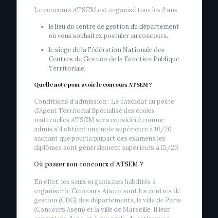
Le concours ATSEM est organisé tous les 2 ans
le lieu du centre de gestion du département
où vous souhaitez postuler au concours.
le siège de la Fédération Nationale des
Centres de Gestion de la Fonction Publique
Territoriale.
Quelle note pour avoir le concours ATSEM ?
Conditions d’admission : Le candidat au poste
d’Agent Territorial Spécialisé des écoles
maternelles ATSEM sera considéré comme
admis s’il obtient une note supérieure à 10/20
sachant que pour la plupart des examens les
diplômes sont généralement supérieurs à 15/20.
Où passer son concours d’ATSEM ?
En effet, les seuls organismes habilités à
organiser le Concours Atsem sont les centres de
gestion (CDG) des départements, la ville de Paris
(Concours Asem) et la ville de Marseille. Il leur