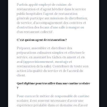
Parfois appelé employé de cuisine, de
restauration et d’agent hôtelier dans le service
public hospitalier, l’agent de restauration
générale participe aux missions de distribution,
de service, d’accompagnement des convives et
d’entretien des locaux d’une salle à manger ou
d’un restaurant collectif .
C’est quoi un agent de restauration ?
Préparer, assembler et distribuer des
préparations culinaires simples et effectuer le
service, en assurant les tâches en amont et en
aval (approvisionnement, montage et
restauration de la salle). Contribuer de toute son
action à la qualité du service et de l’accueil du
client.
Quel diplôme pour travailler dans une cantine scolaire
?
Pour exercer le métier de responsable de cantine
scolaire, il est souvent nécessaire d’avoir une
expérience préalable dans ce domaine ou d’avoir