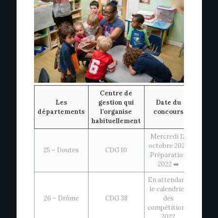
Centre de
Les
gestion qui
Date du
départements
l’organise
concours
habituellement
Mercredi 12
octobre 2022
25 – Doutes
CDG 10
Préparation
2022 ➡️
En attendant
le calendrier
26 – Drôme
CDG 38
des
compétitions
2022