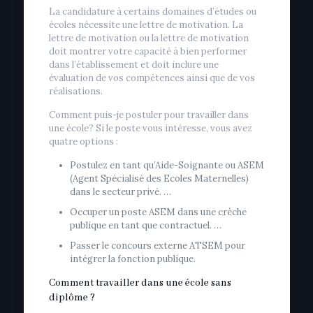
La candidature à certains domaines d’études ou
écoles nécessite une lettre de motivation. La
lettre de motivation ou la lettre de motivation
doit montrer votre capacité à bien performer
dans l’établissement et doit inclure une
évaluation de vos compétences ainsi que de vos
réalisations.
Comment puis-je postuler pour travailler dans
une école? Si le poste vous intéresse, vous avez
quatre options :
Postulez en tant qu’Aide-Soignante ou ASEM
(Agent Spécialisé des Ecoles Maternelles)
dans le secteur privé. …
Occuper un poste ASEM dans une crèche
publique en tant que contractuel. …
Passer le concours externe ATSEM pour
intégrer la fonction publique.
Comment travailler dans une école sans
diplôme ?