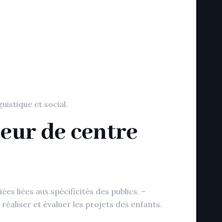
uistique et social.
teur de centre
es liées aux spécificités des publics. –
réaliser et évaluer les projets des enfants.