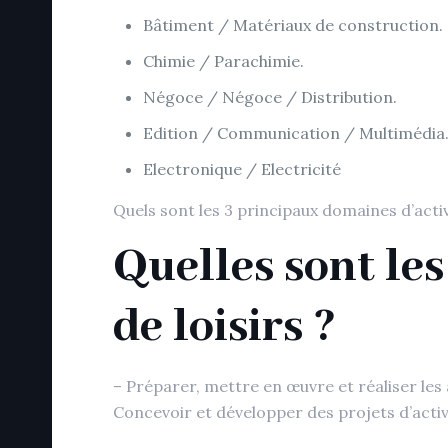
Bâtiment / Matériaux de construction.
Chimie / Parachimie.
Négoce / Négoce / Distribution.
Edition / Communication / Multimédia
Electronique / Electricité
Quels sont les 3 principaux domaines d’activ
Quelles sont le
de loisirs ?
– Préparer, mettre en œuvre et réaliser les a
Concevoir et développer des projets d’activi