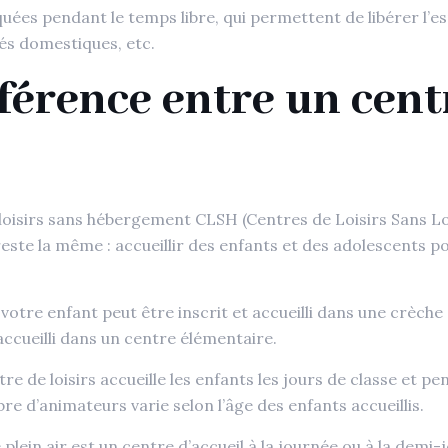
iquées pendant le temps libre, qui permettent de libérer l’es
ités domestiques, etc.
fférence entre un centr
loisirs sans hébergement CLSH (Centres de Loisirs Sans L
 reste la même : accueillir des enfants et des adolescents p
: votre enfant peut être inscrit et accueilli dans une crèche
 accueilli dans un centre élémentaire.
ntre de loisirs accueille les enfants les jours de classe et 
 d’animateurs varie selon l’âge des enfants accueillis.
lein air est un centre d’accueil à la journée ou à la demi-j