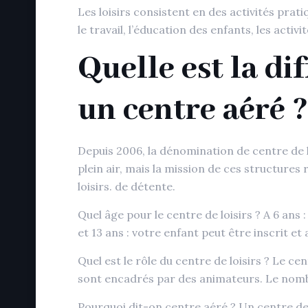
Les loisirs consistent en des activités prat
le travail, l’éducation des enfants, les activ
Quelle est la di
un centre aéré ?
Depuis 2006, la dénomination de centre de 
plein air, mais la mission de ces structures
loisirs. de détente.
Quel âge pour le centre de loisirs ? A 6 ans 
et 13 ans : votre enfant peut être inscrit et
Quel est le rôle du centre de loisirs ? Le ce
sont encadrés par des animateurs. Le nombre
Pourquoi dit-on centre aéré ? Un centre de p