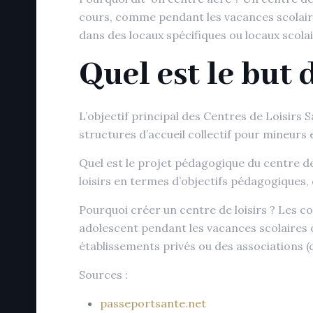
cours, comme pendant les vacances scolaires
dans des locaux spécifiques ou locaux scola
Quel est le but d
L’objectif principal des Centres de Loisirs
structures d’accueil collectif pour mineur
Quel est le projet pédagogique du centre d
loisirs en termes d’objectifs pédagogiques
Pourquoi créer un centre de loisirs ? Les c
adolescent pendant les vacances scolaires 
établissements privés ou des associations (
Sources :
passeportsante.net