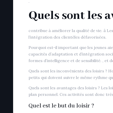
.
Quels sont les a
contribue à améliorer la qualité de vie. â 
l’intégration des clientèles défavorisées.
Pourquoi est-il important que les jeunes a
capacités d’adaptation et d’intégration soc
formes d’intelligence et de sensibilité. , e
Quels sont les inconvénients des loisirs ? H
petits qui doivent suivre le même rythme qu
Quels sont les avantages des loisirs ? Les lo
plan personnel. Ces activités sont donc tr
Quel est le but du loisir ?