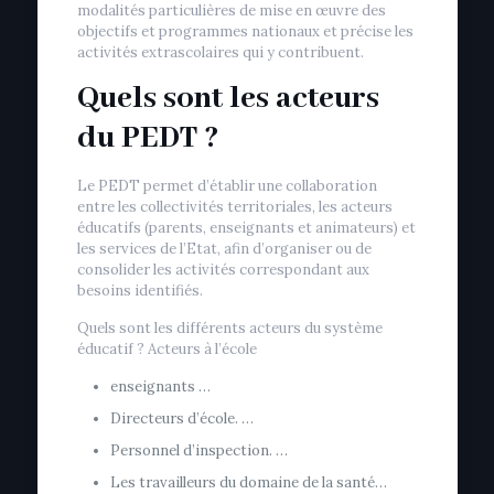
modalités particulières de mise en œuvre des
objectifs et programmes nationaux et précise les
activités extrascolaires qui y contribuent.
Quels sont les acteurs
du PEDT ?
Le PEDT permet d’établir une collaboration
entre les collectivités territoriales, les acteurs
éducatifs (parents, enseignants et animateurs) et
les services de l’Etat, afin d’organiser ou de
consolider les activités correspondant aux
besoins identifiés.
Quels sont les différents acteurs du système
éducatif ? Acteurs à l’école
enseignants …
Directeurs d’école. …
Personnel d’inspection. …
Les travailleurs du domaine de la santé…