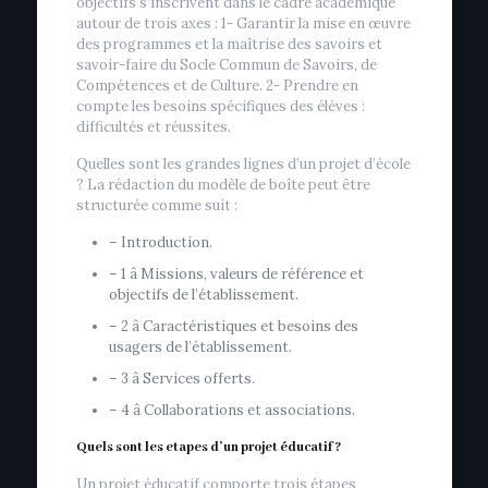
objectifs s’inscrivent dans le cadre académique
autour de trois axes : 1- Garantir la mise en œuvre
des programmes et la maîtrise des savoirs et
savoir-faire du Socle Commun de Savoirs, de
Compétences et de Culture. 2- Prendre en
compte les besoins spécifiques des élèves :
difficultés et réussites.
Quelles sont les grandes lignes d’un projet d’école
? La rédaction du modèle de boîte peut être
structurée comme suit :
– Introduction.
– 1 â Missions, valeurs de référence et
objectifs de l’établissement.
– 2 â Caractéristiques et besoins des
usagers de l’établissement.
– 3 â Services offerts.
– 4 â Collaborations et associations.
Quels sont les etapes d’un projet éducatif ?
Un projet éducatif comporte trois étapes