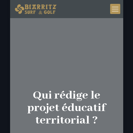
Qui rédige le
projet éducatif
territorial ?