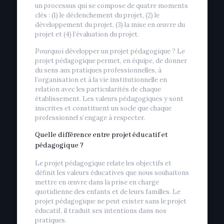
un processus qui se compose de quatre moments
clés : (1) le déclenchement du projet, (2) le
développement du projet, (3) la mise en œuvre du
projet et (4) l’évaluation du projet.
Pourquoi développer un projet pédagogique ? Le
projet pédagogique permet, en équipe, de donner
du sens aux pratiques professionnelles, à
l’organisation et à la vie institutionnelle en
relation avec les particularités de chaque
établissement. Les valeurs pédagogiques y sont
inscrites et constituent un socle que chaque
professionnel s’engage à respecter.
Quelle différence entre projet éducatif et
pédagogique ?
Le projet pédagogique relate les objectifs et
définit les valeurs éducatives que nous souhaitons
mettre en œuvre dans la prise en charge
quotidienne des enfants et de leurs familles. Le
projet pédagogique ne peut exister sans le projet
éducatif, il traduit ses intentions dans nos
pratiques.