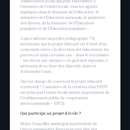
collaboration locale qui peut rassembler, à
l’initiative de l’entité locale, tous les agents
impliqués dans le domaine de l’éducation : le
ministère de l’Éducation nationale, le ministère
des Sports, de la Jeunesse, de l’Éducation
populaire et de l’Éducation populaire. ..
À qui s’adresse un projet pédagogique ? Il
mentionne que le projet éducatif est le fruit d’un
consensus entre « la direction, les éducateurs, les
parents et dans certains cas – dans le secondaire
– les élèves eux-mêmes », et qu’il doit répondre à
un besoin de se fixer des objectifs clairs et
d’atteindre l’ours.
Qui est chargé de concevoir le projet éducatif
territorial ? L’initiative de la création d’un PEDT
est prise par l’entité locale (maire ou président de
l’établissement public de coopération
intercommunale – EPCI).
Qui participe au projet d école ?
Maire Conseiller municipal ou président de
l’intercommunalité Représentants élus des