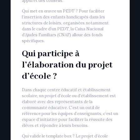
appui et des conseils.
Qui met en œuvre un PEDT ? Pour faciliter
l’insertion des enfants handicapés dans les
structures de loisirs, organisées notamment
dans le cadre d’un PEDT, la Caixa Nacional
d’Ajudes Familiars (CNAF) alloue des fonds
spécifiques.
Qui participe à
l’élaboration du projet
d’école ?
Dans chaque centre éducatif et établissement
scolaire, un projet d’école ou d’établissement est
élaboré avec des représentants de la
communauté éducative. C’est un outil de
référence pour les équipes d’enseignants, c’est un
espace d’initiative pour faciliter la réussite des
élèves et répondre à leurs besoins.
Qui valide le template box ? Le projet d’école