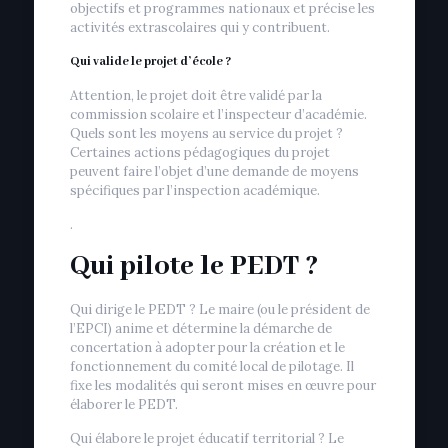
objectifs et programmes nationaux et précise les
activités extrascolaires qui y contribuent.
Qui valide le projet d’école ?
Attention, le projet doit être validé par la
commission scolaire et l’inspecteur d’académie.
Quels sont les moyens au service du projet ?
Certaines actions pédagogiques du projet
peuvent faire l’objet d’une demande de moyens
spécifiques par l’inspection académique.
.
Qui pilote le PEDT ?
Qui dirige le PEDT ? Le maire (ou le président de
l’EPCI) anime et détermine la démarche de
concertation à adopter pour la création et le
fonctionnement du comité local de pilotage. Il
fixe les modalités qui seront mises en œuvre pour
élaborer le PEDT.
Qui élabore le projet éducatif territorial ? Le