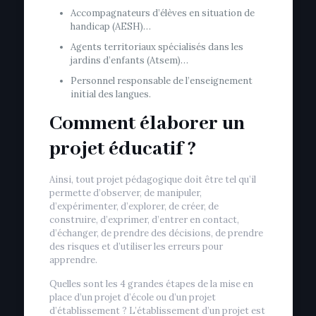
Accompagnateurs d’élèves en situation de
handicap (AESH)…
Agents territoriaux spécialisés dans les
jardins d’enfants (Atsem)…
Personnel responsable de l’enseignement
initial des langues.
Comment élaborer un
projet éducatif ?
Ainsi, tout projet pédagogique doit être tel qu’il
permette d’observer, de manipuler,
d’expérimenter, d’explorer, de créer, de
construire, d’exprimer, d’entrer en contact,
d’échanger, de prendre des décisions, de prendre
des risques et d’utiliser les erreurs pour
apprendre.
Quelles sont les 4 grandes étapes de la mise en
place d’un projet d’école ou d’un projet
d’établissement ? L’établissement d’un projet est