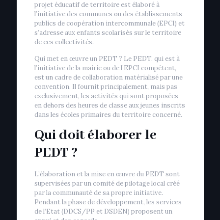
projet éducatif de territoire est élaboré à
l’initiative des communes ou des établissements
publics de coopération intercommunale (EPCI) et
s’adresse aux enfants scolarisés sur le territoire
de ces collectivités.
Qui met en œuvre un PEDT ? Le PEDT, qui est à
l’initiative de la mairie ou de l’EPCI compétent,
est un cadre de collaboration matérialisé par une
convention. Il fournit principalement, mais pas
exclusivement, les activités qui sont proposées
en dehors des heures de classe aux jeunes inscrits
dans les écoles primaires du territoire concerné.
Qui doit élaborer le
PEDT ?
L’élaboration et la mise en œuvre du PEDT sont
supervisées par un comité de pilotage local créé
par la communauté de sa propre initiative.
Pendant la phase de développement, les services
de l’Etat (DDCS/PP et DSDEN) proposent un