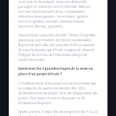
n’est pas un document, mais une démarche
partagée et, selon les textes officiels, élaboré
avec les représentants de la communauté
éducative (enseignants, vie scolaire, agents,
services médico-sociaux, administration,
direction, élèves). , parents).
Qui participe au projet d’école ? Maire Conseiller
municipal ou président de l’intercommunalité
Représentants élus des parents d’élèves (autant
de représentants que l’école compte de classes)
Délégué du service de l’éducation chargé de
visiter les écoles.
Quels sont les 4 grandes étapes de la mise en
place d’un projet d’école ?
L’établissement d’un projet est un processus qui
se compose de quatre moments clés : (1) le
déclenchement du projet, (2) le développement du
projet, (3) la mise en œuvre du projet et (4)
l’évaluation du projet.
Quels sont les 3 objectifs du projet d’école ? â Les