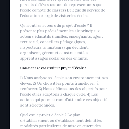
parents d’élèves (autant de représentants que
l’école compte de classes) Délégué du service de
l’éducation chargé de visiter les écoles.
Qui sont les acteurs du projet d’école ? Il
présente plus précisément les six principaux
acteurs éducatifs (familles, enseignants, agent
territorial, conseillers pédagogiques,
inspecteurs, animateurs) qui décident,
organisent, gèrent et construisent les
apprentissages scolaires des enfants.
Comment se construit un projet d’école ?
1) Nous analysons l’école, son environnement, ses
élèves. 2) On choisit les points à améliorer, à
renforcer. 3) Nous définissons des objectifs pour
l’école et les adaptons à chaque cycle. 4) Les
actions qui permettront d’atteindre ces objectifs
sont sélectionnées.
Quel est le projet d’école ? Le plan
d’établissement ou d’établissement définit les
modalités particulières de mise en œuvre des