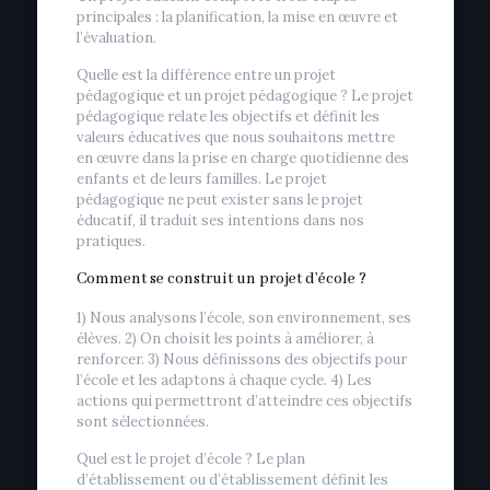
principales : la planification, la mise en œuvre et
l’évaluation.
Quelle est la différence entre un projet
pédagogique et un projet pédagogique ? Le projet
pédagogique relate les objectifs et définit les
valeurs éducatives que nous souhaitons mettre
en œuvre dans la prise en charge quotidienne des
enfants et de leurs familles. Le projet
pédagogique ne peut exister sans le projet
éducatif, il traduit ses intentions dans nos
pratiques.
Comment se construit un projet d’école ?
1) Nous analysons l’école, son environnement, ses
élèves. 2) On choisit les points à améliorer, à
renforcer. 3) Nous définissons des objectifs pour
l’école et les adaptons à chaque cycle. 4) Les
actions qui permettront d’atteindre ces objectifs
sont sélectionnées.
Quel est le projet d’école ? Le plan
d’établissement ou d’établissement définit les