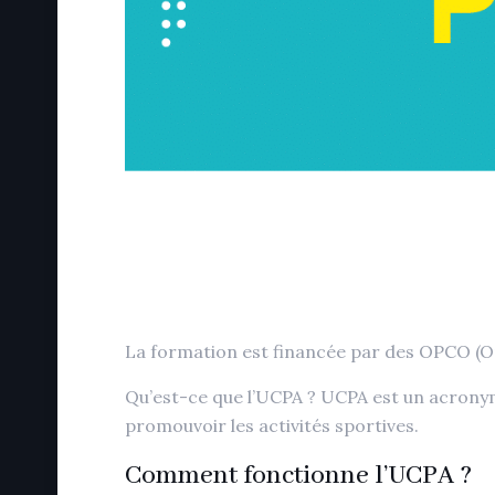
La formation est financée par des OPCO (O
Qu’est-ce que l’UCPA ? UCPA est un acronyme
promouvoir les activités sportives.
Comment fonctionne l’UCPA ?