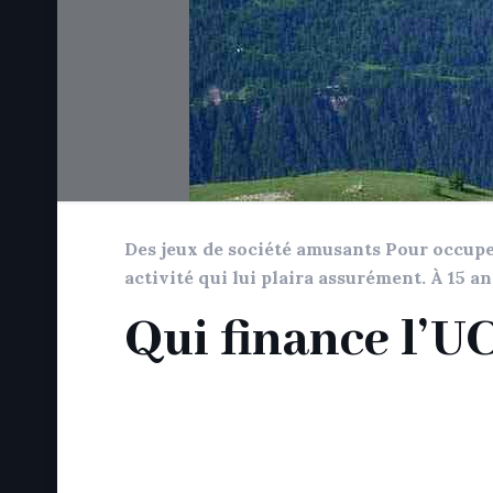
Des jeux de société amusants Pour occuper
activité qui lui plaira assurément. À 15 an
Qui finance l’U