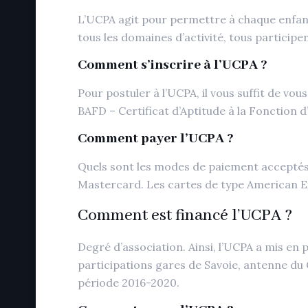
L’UCPA agit pour permettre à chaque enfant
tous les domaines d’activité, tous participe
Comment s’inscrire à l’UCPA ?
Pour postuler à l’UCPA, il vous suffit de vo
BAFD – Certificat d’Aptitude à la Fonction d
Comment payer l’UCPA ?
Quels sont les modes de paiement acceptés 
Mastercard. Les cartes de type American E
Comment est financé l’UCPA ?
Degré d’association. Ainsi, l’UCPA a mis en p
participations gares de Savoie, antenne du C
période 2016-2020.