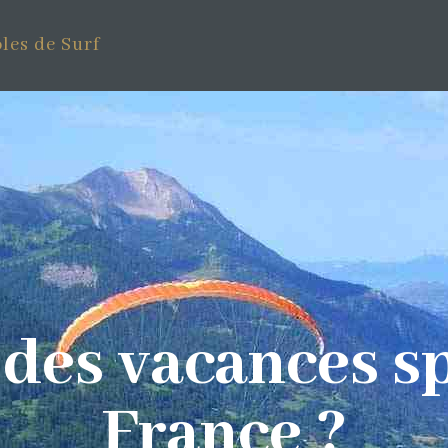
les de Surf
des vacances s
France ?