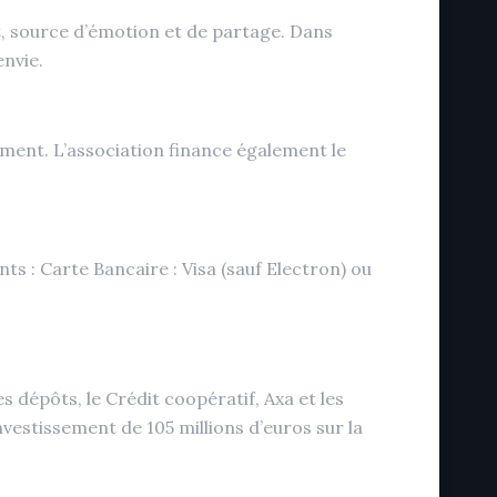
t, source d’émotion et de partage. Dans
envie.
tement. L’association finance également le
 : Carte Bancaire : Visa (sauf Electron) ou
s dépôts, le Crédit coopératif, Axa et les
nvestissement de 105 millions d’euros sur la