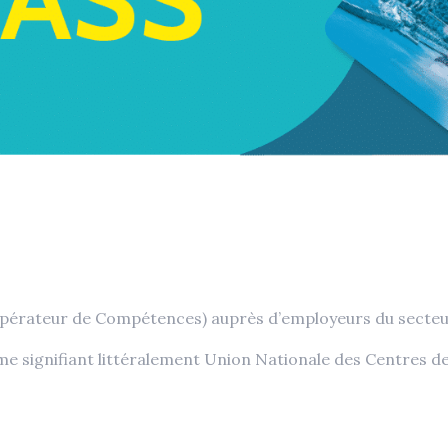
pérateur de Compétences) auprès d’employeurs du secteur
 signifiant littéralement Union Nationale des Centres de S