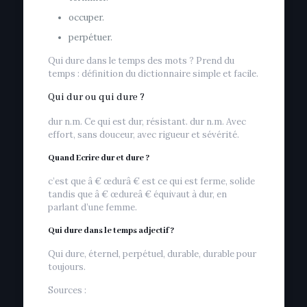
occuper.
perpétuer.
Qui dure dans le temps des mots ? Prend du
temps : définition du dictionnaire simple et facile.
Qui dur ou qui dure ?
dur n.m. Ce qui est dur, résistant. dur n.m. Avec
effort, sans douceur, avec rigueur et sévérité.
Quand Ecrire dur et dure ?
c’est que â € œdurâ € est ce qui est ferme, solide
tandis que â € œdureâ € équivaut à dur, en
parlant d’une femme.
Qui dure dans le temps adjectif ?
Qui dure, éternel, perpétuel, durable, durable pour
toujours.
Sources :