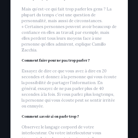
Mais qu’est-ce qui fait trop parler les gens ? La
plupart du temps c’est une question de
personnalité, mais aussi de circonstances.
« Certaines personnes peuvent avoir beaucoup de
confiance en elles au travail, par exemple, mais
elles perdent tous leurs moyens face à une
personne qu’elles admirent, explique Camillo
Zacchia.
Comment faire pour ne pas trop parler ?
Essayez de dire ce que vous avez à dire en 20
secondes et donnez à la personne qui vous écoute
la possibilité de partager l’information. En
général, essayez de ne pas parler plus de 40
secondes à la fois. Si vous parlez plus longtemps,
la personne qui vous écoute peut se sentir irritée
ou ennuyée.
Comment savoir si on parle trop ?
Observez le langage corporel de votre
interlocuteur. Ou votre interlocuteur vous