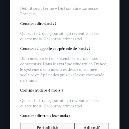
Définitions : terme – Dictionnaire Larousse
Français.
Comment dire 4 mois ?
Qui est fait, qui apparaît, qui revient tous les
quatre mois. Un journal trimestriel.
Comment s’appelle une période de 9 mois ?
Un trimestre est un ensemble de trois mois
consécutifs. Dans le système éducatif en France,
le système des trimestres divise une année
scolaire en 3 périodes puisqu’elle est composée
de 9 mois.
Comment dire 4 mois ?
Qui est fait, qui apparaît, qui revient tous les
quatre mois. Un journal trimestriel.
Comment dire tous les 6 mois ?
Périodicité
Adjectif