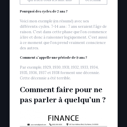
Pourquoi des cycles de 7 ans ?
Voici mon exemple (en résumé) avec ses
différents cycles. 7-14 ans : 7 ans seraient l’âge de
raison. C’est dans cette phase que l’on commence
à lire et donc à raisonner logiquement. C’est aussi
à ce moment que l’on prend vraiment conscience
des autres.
Comment s’appelle une période de 9 ans ?
Par exemple, 1929, 1930, 1931, 1932, 1933, 1934,
1935, 1936, 1937 et 1938 forment une décennie.
Cette décennie a été terrible.
Comment faire pour ne
pas parler à quelqu’un ?