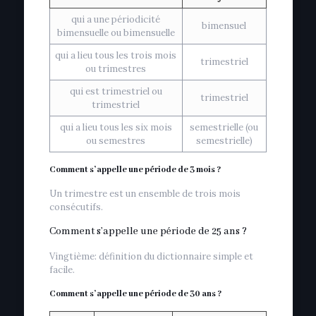
qui a une périodicité
bimensuel
bimensuelle ou bimensuelle
qui a lieu tous les trois mois
trimestriel
ou trimestres
qui est trimestriel ou
trimestriel
trimestriel
qui a lieu tous les six mois
semestrielle (ou
ou semestres
semestrielle)
Comment s’appelle une période de 3 mois ?
Un trimestre est un ensemble de trois mois
consécutifs.
Comment s’appelle une période de 25 ans ?
Vingtième: définition du dictionnaire simple et
facile.
Comment s’appelle une période de 30 ans ?