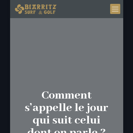
Comment
s’appelle le jour
qui suit celui
dont on parle ?