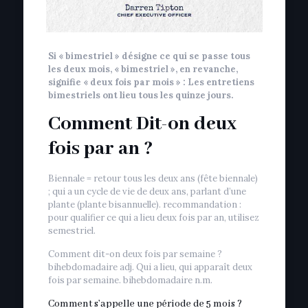
Si « bimestriel » désigne ce qui se passe tous
les deux mois, « bimestriel », en revanche,
signifie « deux fois par mois » : Les entretiens
bimestriels ont lieu tous les quinze jours.
Comment Dit-on deux
fois par an ?
Biennale = retour tous les deux ans (fête biennale)
; qui a un cycle de vie de deux ans, parlant d’une
plante (plante bisannuelle). recommandation :
pour qualifier ce qui a lieu deux fois par an, utilisez
semestriel.
Comment dit-on deux fois par semaine ?
bihebdomadaire adj. Qui a lieu, qui apparaît deux
fois par semaine. bihebdomadaire n.m.
Comment s’appelle une période de 5 mois ?