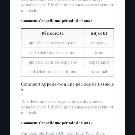
consécutives. Dix décennies successives forment
un siècle.
Comment s’appelle une période de 7 ans ?
Périodicité
Adjectif
qui a lieu tous les cinq ans
cinq ans
qui a lieu tous les six ans
six ans
qui a lieu tous les sept ans
septénaire
qui a lieu tous les huit ans
octennal
Comment Appelle-t-on une période de 10 siècle
?
Une décennie est une période de dix années
consécutives. Dix décennies successives forment
un siècle.
Comment s’appelle une période de 9 ans ?
Par exemple, 1929, 1930, 1931, 1932, 1933, 1934,