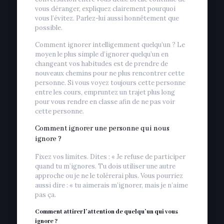
vous déranger, expliquez clairement pourquoi
vous l’évitez. Parlez-lui aussi honnêtement que
possible.
Comment ignorer intelligemment quelqu’un ? Le
moyen le plus simple d’ignorer quelqu’un en
changeant vos habitudes est de prendre de
nouveaux chemins pour ne plus rencontrer cette
personne. Si vous voyez toujours cette personne
entre les cours, empruntez un trajet plus long
pour vous rendre en classe afin de ne pas voir
cette personne.
Comment ignorer une personne qui nous
ignore ?
Fixez vos limites. Dites : « Je refuse de participer
quand tu m’ignores. Tu dois utiliser une autre
approche ou je ne le tolérerai plus. Vous pourriez
aussi dire : « tu aimerais m’ignorer, mais je n’aime
pas ça.
Comment attirer l’attention de quelqu’un qui vous
ignore ?