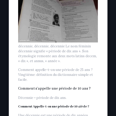
décennie, décennie, décennie Le nom féminin
décennie signifie « période de dix ans ». Son
étymologie remonte aux deux mots latins decem,
« dix », et annus, « année ».
Comment appelle-t-on une période de 25 ans ?
Vingtième: définition du dictionnaire simple et
facile.
Comment s’appelle une période de 10 ans ?
Décennie = période de dix ans.
Comment Appelle-t-on une période de 10 siècle ?
Une décennie est une période de dix années