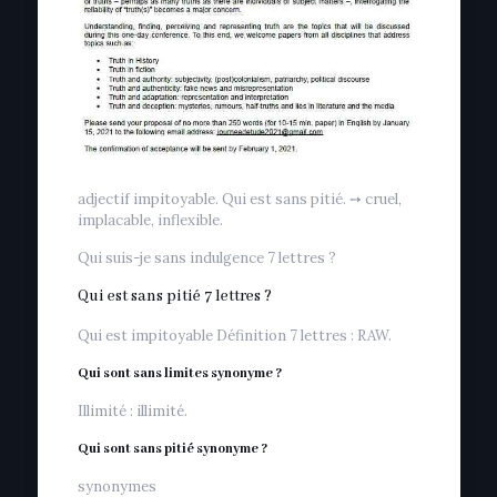
adjectif impitoyable. Qui est sans pitié. ➙ cruel,
implacable, inflexible.
Qui suis-je sans indulgence 7 lettres ?
Qui est sans pitié 7 lettres ?
Qui est impitoyable Définition 7 lettres : RAW.
Qui sont sans limites synonyme ?
Illimité : illimité.
Qui sont sans pitié synonyme ?
synonymes