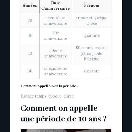
Date
Années
Prénom
d’anniversaire
trentième
trente et quelque
30
anniversaire
chose
40e
40
quarante
anniversaire
50e anniversaire,
50ème
50
jubilé, jubilé
anniversaire
Belgique
soixantième
60
soixante
anniversaire
Comment Appelle-t-on la période ?
Espace temps, époque, durée.
Comment on appelle
une période de 10 ans ?