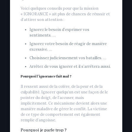
Voici quelques conseils pour que la mission
« IGNORANCE » ait plus de chances de réussir et
d’attirer son attention :
Ignorez le besoin d’exprimer vos
sentiments. …
Ignorez votre besoin de réagir de manière
excessive. …
Choisissez judicieusement vos batailles. …
Arrêtez de vous ignorer et il s’arrêtera aussi.
Pourquoi l’ignorance fait mal ?
Il ressent aussi de la colère, de la peur et de la
culpabilité. Ignorer quelqu’un est une façon de le
pointer du doigt, de l’accuser, mais
implicitement. Ce mécanisme devient alors une
manière maladive de gérer le conflit. La victime
de ce type de comportement est également
remplie d’angoisse.
Pourquoi je parle trop ?